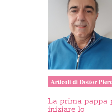
Articoli di Dottor Pier
La prima pappa 
iniziare lo