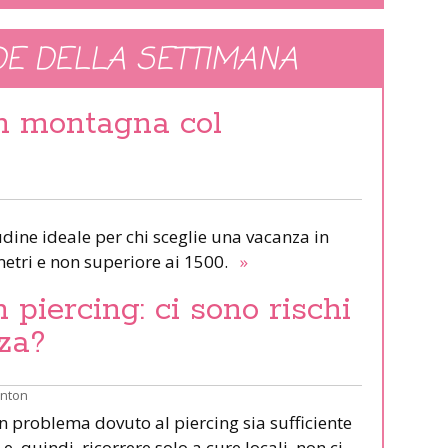
E DELLA SETTIMANA
in montagna col
udine ideale per chi sceglie una vacanza in
etri e non superiore ai 1500.
»
piercing: ci sono rischi
za?
inton
un problema dovuto al piercing sia sufficiente
e, quindi, ricorrere solo a cure locali, non ci