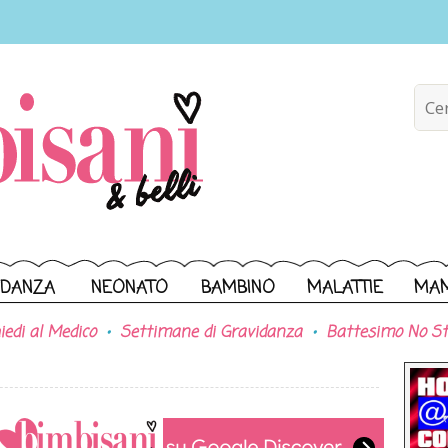
IDANZA
NEONATO
BAMBINO
MALATTIE
MA
iedi al Medico
Settimane di Gravidanza
Battesimo No St