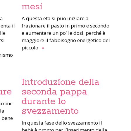
mesi
A questa età si può iniziare a
enta il
frazionare il pasto in primo e secondo
lle
e aumentare un po' le dosi, perché è
rsi
maggiore il fabbisogno energetico del
piccolo
»
anismo
Introduzione della
ure
seconda pappa
durante lo
svezzamento
la
è bene
In questa fase dello svezzamento il
bebè è pronto per l’inserimento della