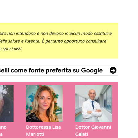
sito non intendono e non devono in alcun modo sostituire
 della salute e l’utente. È pertanto opportuno consultare
specialisti.
uno
Dottoressa Lisa
Dottor Giovanni
a
Mariotti
Galati