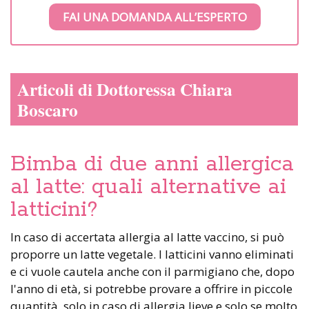
FAI UNA DOMANDA ALL’ESPERTO
Articoli di Dottoressa Chiara
Boscaro
Bimba di due anni allergica
al latte: quali alternative ai
latticini?
In caso di accertata allergia al latte vaccino, si può
proporre un latte vegetale. I latticini vanno eliminati
e ci vuole cautela anche con il parmigiano che, dopo
l'anno di età, si potrebbe provare a offrire in piccole
quantità, solo in caso di allergia lieve e solo se molto