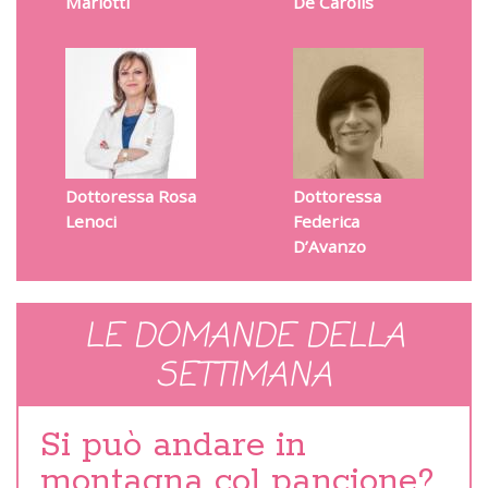
Mariotti
De Carolis
Dottoressa Rosa
Dottoressa
Lenoci
Federica
D’Avanzo
LE DOMANDE DELLA
SETTIMANA
Si può andare in
montagna col pancione?