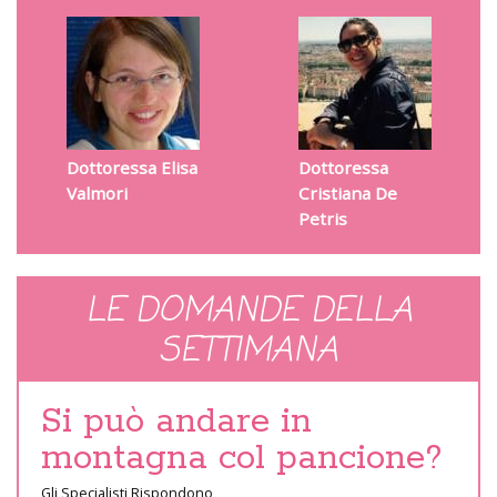
Dottoressa Elisa
Dottoressa
Valmori
Cristiana De
Petris
LE DOMANDE DELLA
SETTIMANA
Si può andare in
montagna col pancione?
Gli Specialisti Rispondono