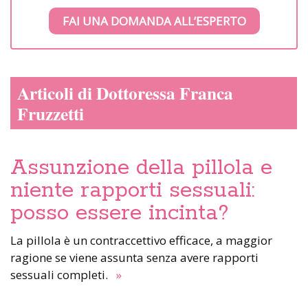
FAI UNA DOMANDA ALL’ESPERTO
Articoli di Dottoressa Franca
Fruzzetti
Assunzione della pillola e
niente rapporti sessuali:
posso essere incinta?
La pillola è un contraccettivo efficace, a maggior
ragione se viene assunta senza avere rapporti
sessuali completi.
»