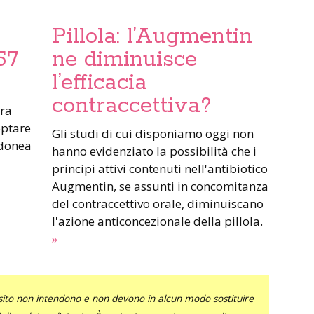
Pillola: l’Augmentin
57
ne diminuisce
l’efficacia
contraccettiva?
ptare
Gli studi di cui disponiamo oggi non
idonea
hanno evidenziato la possibilità che i
principi attivi contenuti nell'antibiotico
Augmentin, se assunti in concomitanza
del contraccettivo orale, diminuiscano
l'azione anticoncezionale della pillola.
»
sito non intendono e non devono in alcun modo sostituire