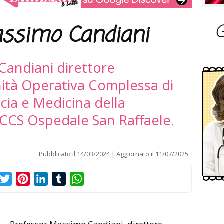
G
ssimo Candiani
Candiani direttore
nità Operativa Complessa di
cia e Medicina della
RCCS Ospedale San Raffaele.
Pubblicato il
14/03/2024
Aggiornato il
11/07/2025
acebook
Twitter
Pinterest
LinkedIn
Tumblr
WhatsApp