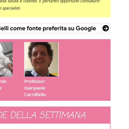
 della salute e l’utente. È pertanto opportuno consultare
specialisti.
ilo
Professor
e
Gianpaolo
Carrafiello
E DELLA SETTIMANA