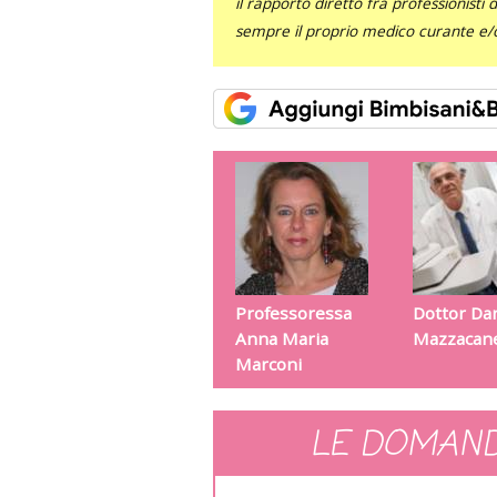
il rapporto diretto fra professionisti
sempre il proprio medico curante e/o 
Professoressa
Dottor Dan
Anna Maria
Mazzacan
Marconi
LE DOMAND