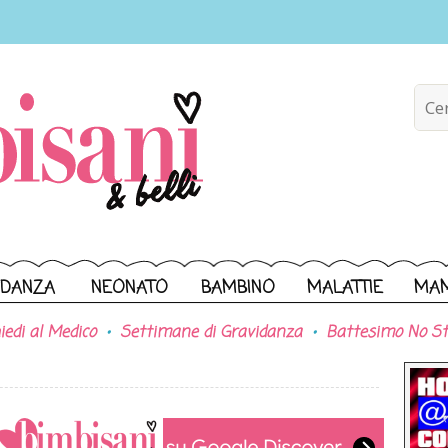
IDANZA
NEONATO
BAMBINO
MALATTIE
MA
iedi al Medico
Settimane di Gravidanza
Battesimo No St