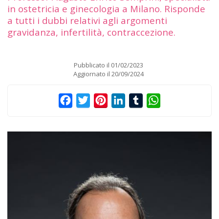
in ostetricia e ginecologia a Milano. Risponde
a tutti i dubbi relativi agli argomenti
gravidanza, infertilità, contraccezione.
Pubblicato il
01/02/2023
Aggiornato il
20/09/2024
Facebook
Twitter
Pinterest
LinkedIn
Tumblr
WhatsApp