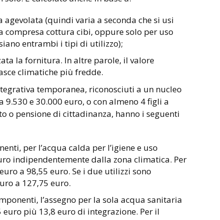
a agevolata (quindi varia a seconda che si usi
a compresa cottura cibi, oppure solo per uso
ano entrambi i tipi di utilizzo);
ata la fornitura. In altre parole, il valore
asce climatiche più fredde.
tegrativa temporanea, riconosciuti a un nucleo
a 9.530 e 30.000 euro, o con almeno 4 figli a
ito o pensione di cittadinanza, hanno i seguenti
nenti, per l’acqua calda per l’igiene e uso
 euro indipendentemente dalla zona climatica. Per
euro a 98,55 euro. Se i due utilizzi sono
euro a 127,75 euro.
omponenti, l’assegno per la sola acqua sanitaria
euro più 13,8 euro di integrazione. Per il