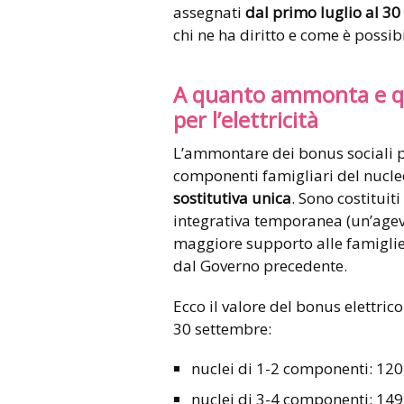
assegnati
dal primo luglio al 30
chi ne ha diritto e come è possibi
A quanto ammonta e qu
per l’elettricità
L’ammontare dei bonus sociali pe
componenti famigliari del nucl
sostitutiva unica
. Sono costitui
integrativa temporanea (un’agev
maggiore supporto alle famiglie 
dal Governo precedente.
Ecco il valore del bonus elettrico
30 settembre:
nuclei di 1-2 componenti: 120,
nuclei di 3-4 componenti: 149