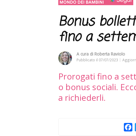
Bonus bollett
fino a sette
A cura di
Roberta Raviolo
Pubblicato il
07/07/2023
Aggiorn
Prorogati fino a se
o bonus sociali. Ecco
a richiederli.
F