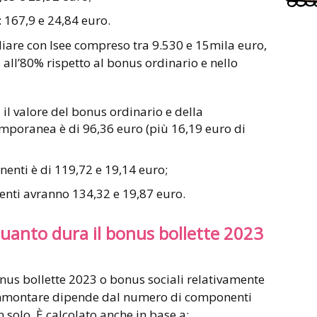
 167,9 e 24,84 euro.
liare con Isee compreso tra 9.530 e 15mila euro,
i all’80% rispetto al bonus ordinario e nello
 il valore del bonus ordinario e della
mporanea è di 96,36 euro (più 16,19 euro di
nenti è di 119,72 e 19,14 euro;
enti avranno 134,32 e 19,87 euro.
anto dura il bonus bollette 2023
nus bollette 2023 o bonus sociali relativamente
’ammontare dipende dal numero di componenti
 solo. È calcolato anche in base a: