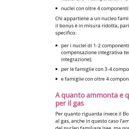
nuclei con oltre 4 componenti:
Chi appartiene a un nucleo fami
il bonus è in misura ridotta, par
specifico:
per i nuclei di 1-2 componenti
compensazione integrativa te
integrazione);
per le famiglie con 3-4 compo
e famiglie con oltre 4 compon
A quanto ammonta e qu
per il gas
Per quanto riguarda invece il Bo
al gas, anche in questo caso l
del nucleo familiare Isee, ma non