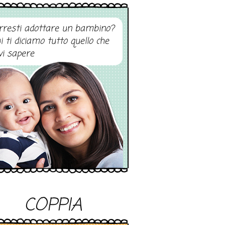
rresti adottare un bambino?
i ti diciamo tutto quello che
vi sapere
COPPIA