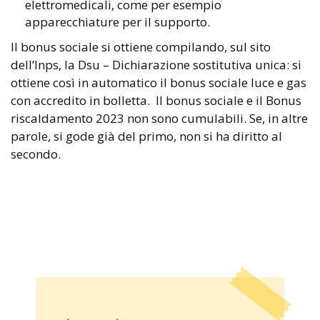
elettromedicali, come per esempio
apparecchiature per il supporto.
Il bonus sociale si ottiene compilando, sul sito
dell’Inps, la Dsu – Dichiarazione sostitutiva unica: si
ottiene così in automatico il bonus sociale luce e gas
con accredito in bolletta. Il bonus sociale e il Bonus
riscaldamento 2023 non sono cumulabili. Se, in altre
parole, si gode già del primo, non si ha diritto al
secondo.