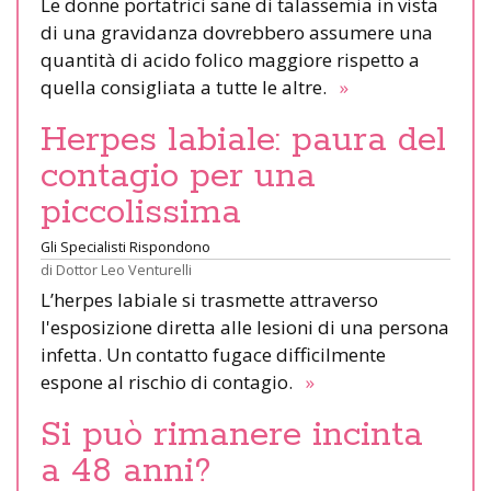
Le donne portatrici sane di talassemia in vista
di una gravidanza dovrebbero assumere una
quantità di acido folico maggiore rispetto a
quella consigliata a tutte le altre.
»
Herpes labiale: paura del
contagio per una
piccolissima
Gli Specialisti Rispondono
di
Dottor Leo Venturelli
L’herpes labiale si trasmette attraverso
l'esposizione diretta alle lesioni di una persona
infetta. Un contatto fugace difficilmente
espone al rischio di contagio.
»
Si può rimanere incinta
a 48 anni?