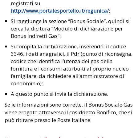
registrati su
http://www.portalesportello.it/regunica/
;
Si raggiunge la sezione “Bonus Sociale”, quindi si
cerca la dicitura “Modulo di dichiarazione per
Bonus Indiretti Gas“;
Si compila la dichiarazione, inserendo: il codice
3346, i dati anagrafici, il Pdr (punto di riconsegna,
codice che identifica l’utenza del gas della
fornitura e i consumi attribuiti al proprio nucleo
famigliare, da richiedere all’amministratore di
condominio);
A questo punto si invia la dichiarazione.
Se le informazioni sono corrette, il Bonus Sociale Gas
viene erogato attraverso il cosiddetto Bonifico, che si
può ritirare presso le Poste Italiane.