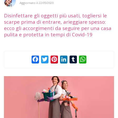
Aggiornato il
22/05/2020
Disinfettare gli oggetti più usati, togliersi le
scarpe prima di entrare, arieggiare spesso:
ecco gli accorgimenti da seguire per una casa
pulita e protetta in tempi di Covid-19
Facebook
Twitter
Pinterest
LinkedIn
Tumblr
WhatsApp