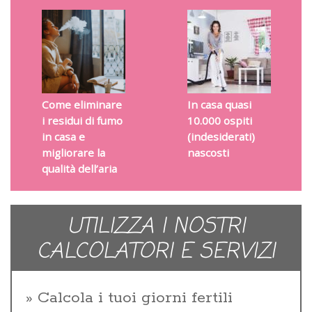
Come eliminare
In casa quasi
i residui di fumo
10.000 ospiti
in casa e
(indesiderati)
migliorare la
nascosti
qualità dell’aria
UTILIZZA I NOSTRI
CALCOLATORI E SERVIZI
Calcola i tuoi giorni fertili