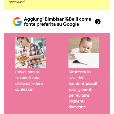
specialisti.
Covid: non si
Sicurezza in
trasmette dai
casa dei
cibi e dalle loro
bambini: piccoli
confezioni
accorgimenti
per evitare
incidenti
domestici