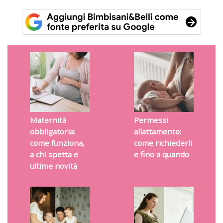
Maternità
Permessi
obbligatoria:
allattamento:
come funziona,
come richiederli
a chi spetta e
e fino a quando
ultime novità