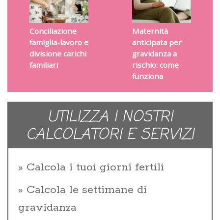
Conciliazione
Maternità
famiglia-lavoro e
anticipata per
divisione carichi
gravidanza a
familiari
rischio: come
funziona
UTILIZZA I NOSTRI
CALCOLATORI E SERVIZI
Calcola i tuoi giorni fertili
Calcola le settimane di
gravidanza