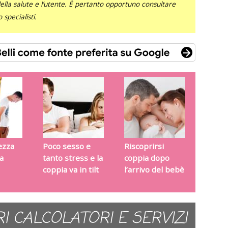
 della salute e l’utente. È pertanto opportuno consultare
specialisti.
ezza
Poco sesso e
Riscoprirsi
La
tanto stress e la
coppia dopo
coppia va in tilt
l’arrivo del bebè
RI CALCOLATORI E SERVIZI