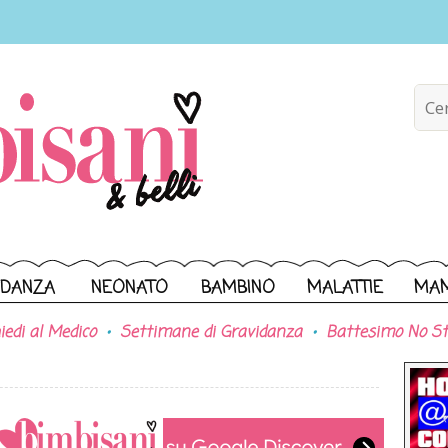
IDANZA
NEONATO
BAMBINO
MALATTIE
MA
iedi al Medico
Settimane di Gravidanza
Battesimo No St