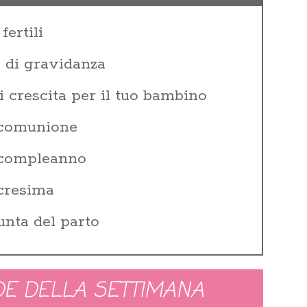
fertili
e di gravidanza
i crescita per il tuo bambino
 comunione
i compleanno
 cresima
unta del parto
E DELLA SETTIMANA