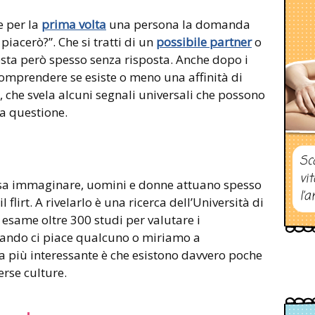
e per la
prima volta
una persona la domanda
piacerò?”. Che si tratti di un
possibile partner
o
resta però spesso senza risposta. Anche dopo i
e comprendere se esiste o meno una affinità di
a, che svela alcuni segnali universali che possono
a questione.
Sc
vi
sa immaginare, uomini e donne attuano spesso
l’a
 flirt. A rivelarlo è una ricerca dell’Università di
 esame oltre 300 studi per valutare i
ando ci piace qualcuno o miriamo a
a più interessante è che esistono davvero poche
erse culture.