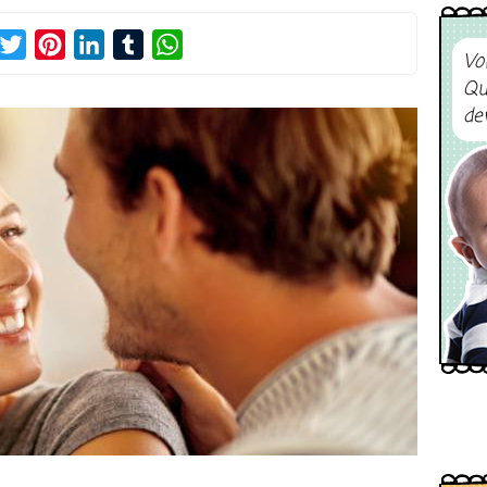
acebook
Twitter
Pinterest
LinkedIn
Tumblr
WhatsApp
Vo
Qu
de