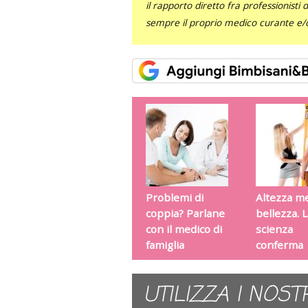
il rapporto diretto fra professionisti
sempre il proprio medico curante e/o 
Problemi di
Altezza m
coppia? Parlane
bellezza. 
con il medico di
scienza
famiglia
conferma
UTILIZZA I NOST