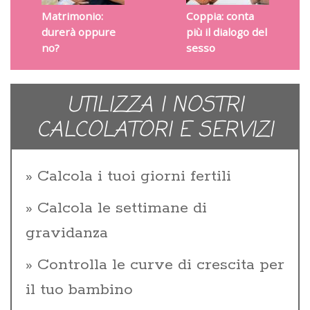
Matrimonio:
Coppia: conta
durerà oppure
più il dialogo del
no?
sesso
UTILIZZA I NOSTRI
CALCOLATORI E SERVIZI
Calcola i tuoi giorni fertili
Calcola le settimane di
gravidanza
Controlla le curve di crescita per
il tuo bambino