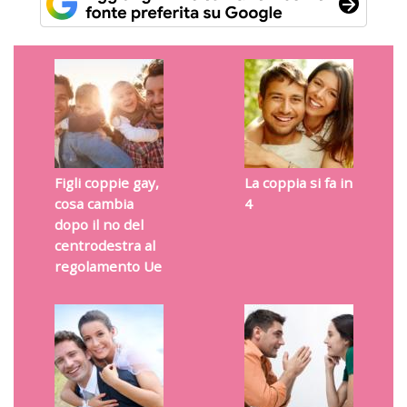
Figli coppie gay,
La coppia si fa in
cosa cambia
4
dopo il no del
centrodestra al
regolamento Ue