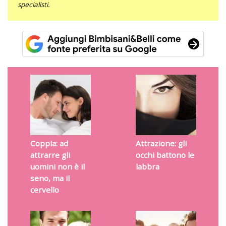
specialisti.
Coppia: ad
Attrazione: gli
attrarre gli
occhi battono le
uomini non è il
labbra
seno, ma il
cervello