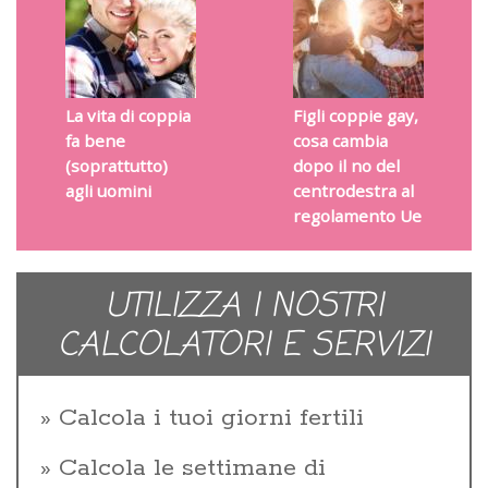
La vita di coppia
Figli coppie gay,
fa bene
cosa cambia
(soprattutto)
dopo il no del
agli uomini
centrodestra al
regolamento Ue
UTILIZZA I NOSTRI
CALCOLATORI E SERVIZI
Calcola i tuoi giorni fertili
Calcola le settimane di