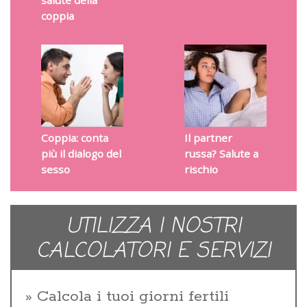
salute della
coppia
Coppia: conta
Il partner
più il dialogo del
russa? Salute a
sesso
rischio
UTILIZZA I NOSTRI
CALCOLATORI E SERVIZI
Calcola i tuoi giorni fertili