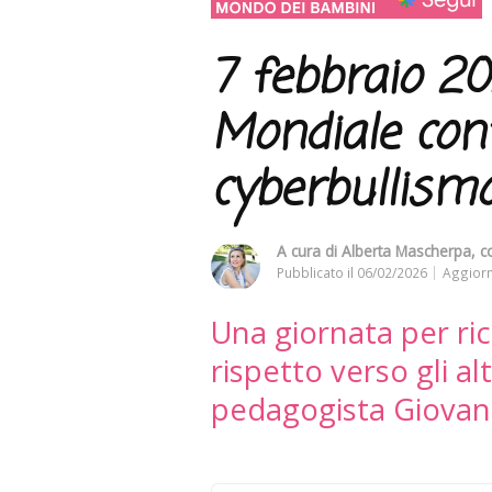
7 febbraio 20
Mondiale con
cyberbullism
A cura di
Alberta Mascherpa
, 
Pubblicato il
06/02/2026
Aggiorn
Una giornata per ri
rispetto verso gli al
pedagogista Giovan