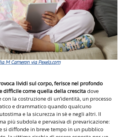
ulia M Cameron via Pexels.com
ovoca lividi sul corpo, ferisce nel profondo
e difficile come quella della crescita
dove
e con la costruzione di un’identità, un processo
matico e drammatico quando qualcuno
tostima e la sicurezza in sè e negli altri. Il
orma più subdola e pervasiva di prevaricazione:
e si diffonde in breve tempo in un pubblico
e, la vittima rischia di essere esposta per un