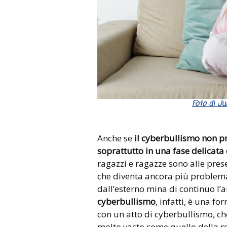
Foto di J
Anche se
il cyberbullismo non pr
soprattutto in una fase delicata 
ragazzi e ragazze sono alle pres
che diventa ancora più proble
dall’esterno mina di continuo l’au
cyberbullismo
, infatti, è una f
con un atto di cyberbullismo, ch
molto vasto come quello della ret