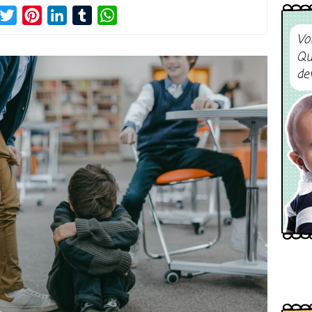
acebook
Twitter
Pinterest
LinkedIn
Tumblr
WhatsApp
Vo
Qu
de