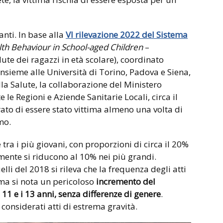
nti. In base alla
VI rilevazione 2022 del Sistema
th Behaviour in School-aged Children
–
ute dei ragazzi in età scolare), coordinato
 insieme alle Università di Torino, Padova e Siena,
la Salute, la collaborazione del Ministero
e le Regioni e Aziende Sanitarie Locali, circa il
ato di essere stato vittima almeno una volta di
mo.
 tra i più giovani, con proporzioni di circa il 20%
mente si riducono al 10% nei più grandi.
li del 2018 si rileva che la frequenza degli atti
 ma si nota un pericoloso
incremento del
 11 e i 13 anni, senza differenze di genere
.
onsiderati atti di estrema gravità.