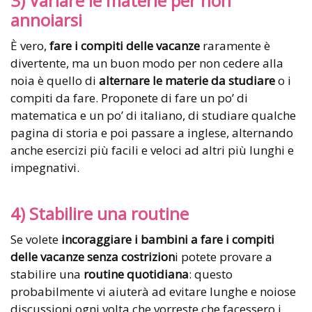
3) Variare le materie per non
annoiarsi
È vero,
fare i compiti delle vacanze
raramente è
divertente, ma un buon modo per non cedere alla
noia è quello di
alternare le materie da studiare
o i
compiti da fare. Proponete di fare un po’ di
matematica e un po’ di italiano, di studiare qualche
pagina di storia e poi passare a inglese, alternando
anche esercizi più facili e veloci ad altri più lunghi e
impegnativi.
4) Stabilire una routine
Se volete
incoraggiare i bambini a fare i compiti
delle vacanze
senza costrizion
i potete provare a
stabilire una
routine quotidiana
: questo
probabilmente vi aiuterà ad evitare lunghe e noiose
discussioni ogni volta che vorreste che facessero i