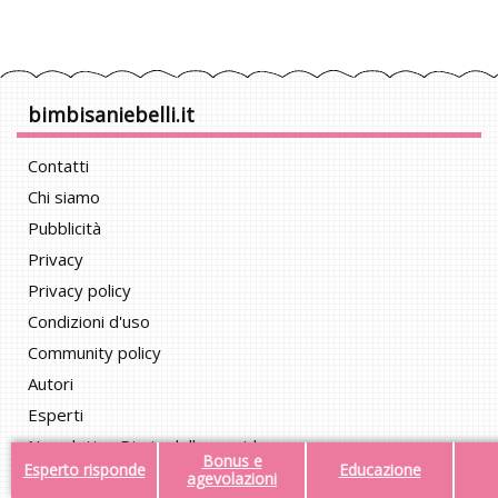
bimbisaniebelli.it
Contatti
Chi siamo
Pubblicità
Privacy
Privacy policy
Condizioni d'uso
Community policy
Autori
Esperti
Newsletter Diario della gravidanza
Bonus e
Esperto risponde
Educazione
Advertising Policy
agevolazioni