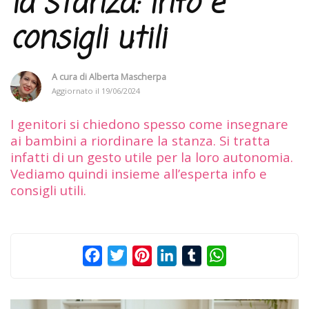
la stanza: info e
consigli utili
A cura di
Alberta Mascherpa
Aggiornato il
19/06/2024
I genitori si chiedono spesso come insegnare
ai bambini a riordinare la stanza. Si tratta
infatti di un gesto utile per la loro autonomia.
Vediamo quindi insieme all’esperta info e
consigli utili.
Facebook
Twitter
Pinterest
LinkedIn
Tumblr
WhatsApp