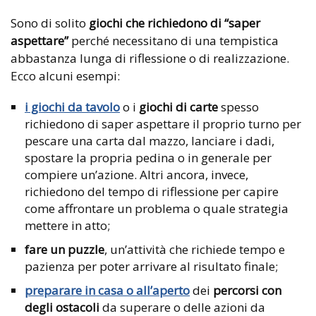
Sono di solito
giochi che richiedono di “saper
aspettare”
perché necessitano di una tempistica
abbastanza lunga di riflessione o di realizzazione.
Ecco alcuni esempi:
i giochi da tavolo
o i
giochi di carte
spesso
richiedono di saper aspettare il proprio turno per
pescare una carta dal mazzo, lanciare i dadi,
spostare la propria pedina o in generale per
compiere un’azione. Altri ancora, invece,
richiedono del tempo di riflessione per capire
come affrontare un problema o quale strategia
mettere in atto;
fare un puzzle
, un’attività che richiede tempo e
pazienza per poter arrivare al risultato finale;
preparare in casa o all’aperto
dei
percorsi con
degli ostacoli
da superare o delle azioni da