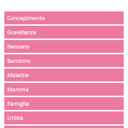
Concepimento
Gravidanza
Neonato
Bambino
Malattie
Mamma
Famiglia
Utilità