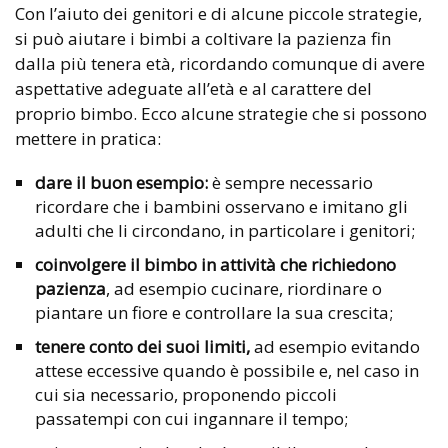
Con l’aiuto dei genitori e di alcune piccole strategie,
si può aiutare i bimbi a coltivare la pazienza fin
dalla più tenera età, ricordando comunque di avere
aspettative adeguate all’età e al carattere del
proprio bimbo. Ecco alcune strategie che si possono
mettere in pratica:
dare il buon esempio:
è sempre necessario
ricordare che i bambini osservano e imitano gli
adulti che li circondano, in particolare i genitori;
coinvolgere il bimbo in attività che richiedono
pazienza
, ad esempio cucinare, riordinare o
piantare un fiore e controllare la sua crescita;
tenere conto dei suoi limiti,
ad esempio evitando
attese eccessive quando è possibile e, nel caso in
cui sia necessario, proponendo piccoli
passatempi con cui ingannare il tempo;