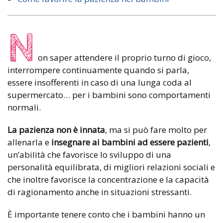
N
on saper attendere il proprio turno di gioco,
interrompere continuamente quando si parla,
essere insofferenti in caso di una lunga coda al
supermercato… per i bambini sono comportamenti
normali.
La pazienza non è innata
, ma si può fare molto per
allenarla e
insegnare ai bambini ad essere pazienti
,
un’abilità che favorisce lo sviluppo di una
personalità equilibrata, di migliori relazioni sociali e
che inoltre favorisce la concentrazione e la capacità
di ragionamento anche in situazioni stressanti.
È importante tenere conto che i bambini hanno un