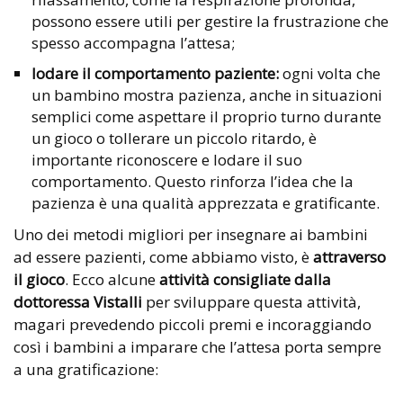
possono essere utili per gestire la frustrazione che
spesso accompagna l’attesa;
lodare il comportamento paziente:
ogni volta che
un bambino mostra pazienza, anche in situazioni
semplici come aspettare il proprio turno durante
un gioco o tollerare un piccolo ritardo, è
importante riconoscere e lodare il suo
comportamento. Questo rinforza l’idea che la
pazienza è una qualità apprezzata e gratificante.
Uno dei metodi migliori per insegnare ai bambini
ad essere pazienti, come abbiamo visto, è
attraverso
il gioco
. Ecco alcune
attività consigliate dalla
dottoressa Vistalli
per sviluppare questa attività,
magari prevedendo piccoli premi e incoraggiando
così i bambini a imparare che l’attesa porta sempre
a una gratificazione: