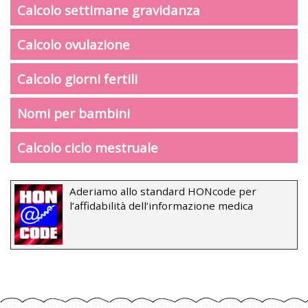
Calcolo settimane gravidanza
Calcolo ovulazione
Calcolo giorni fertili
Nomi per bambini
Calcolo ciclo mestruale
Aderiamo allo standard HONcode per
l’affidabilità dell’informazione medica