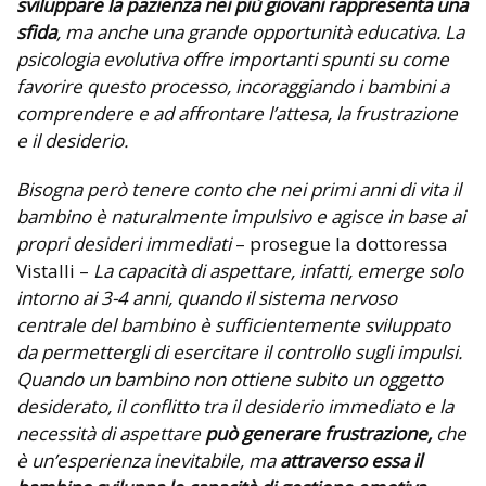
sviluppare la pazienza nei più giovani rappresenta una
sfida
, ma anche una grande opportunità educativa. La
psicologia evolutiva offre importanti spunti su come
favorire questo processo, incoraggiando i bambini a
comprendere e ad affrontare l’attesa, la frustrazione
e il desiderio.
Bisogna però tenere conto che nei primi anni di vita il
bambino è naturalmente impulsivo e agisce in base ai
propri desideri immediati
– prosegue la dottoressa
Vistalli –
La capacità di aspettare, infatti, emerge solo
intorno ai 3-4 anni, quando il sistema nervoso
centrale del bambino è sufficientemente sviluppato
da permettergli di esercitare il controllo sugli impulsi.
Quando un bambino non ottiene subito un oggetto
desiderato, il conflitto tra il desiderio immediato e la
necessità di aspettare
può generare frustrazione,
che
è un’esperienza inevitabile, ma
attraverso essa il