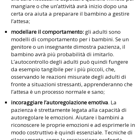
mangiare o che un’attività avrà inizio dopo una
certa ora aiuta a preparare il bambino a gestire
l’attesa;
modellare il comportamento:
gli adulti sono
modelli di comportamento per i bambini. Se un
genitore o un insegnante dimostra pazienza, il
bambino avrà più probabilità di imitarlo.
L’autocontrollo degli adulti può quindi fungere
da esempio tangibile per i più piccoli, che,
osservando le reazioni misurate degli adulti di
fronte a situazioni stressanti, apprenderanno che
l’attesa è un processo normale e sano;
incoraggiare l’autoregolazione emotiva
. La
pazienza è strettamente legata alla capacità di
autoregolare le emozioni. Aiutare i bambini a
riconoscere le proprie emozioni e ad esprimerle in
modo costruttivo è quindi essenziale. Tecniche di
rilassamento, come la respirazione profonda,