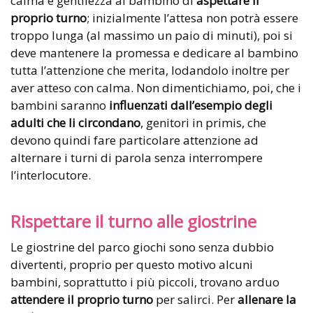
calma e gentilezza al bambino di
aspettare il
proprio turno
; inizialmente l’attesa non potrà essere
troppo lunga (al massimo un paio di minuti), poi si
deve mantenere la promessa e dedicare al bambino
tutta l’attenzione che merita, lodandolo inoltre per
aver atteso con calma. Non dimentichiamo, poi, che i
bambini saranno
influenzati dall’esempio degli
adulti che li circondano
, genitori in primis, che
devono quindi fare particolare attenzione ad
alternare i turni di parola senza interrompere
l’interlocutore.
Rispettare il turno alle giostrine
Le giostrine del parco giochi sono senza dubbio
divertenti, proprio per questo motivo alcuni
bambini, soprattutto i più piccoli, trovano arduo
attendere il proprio turno
per salirci. Per
allenare la