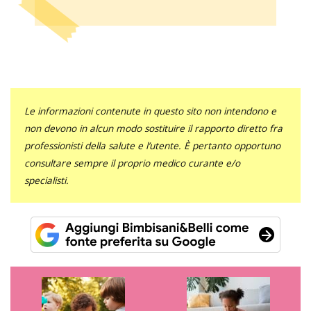
Le informazioni contenute in questo sito non intendono e
non devono in alcun modo sostituire il rapporto diretto fra
professionisti della salute e l’utente. È pertanto opportuno
consultare sempre il proprio medico curante e/o
specialisti.