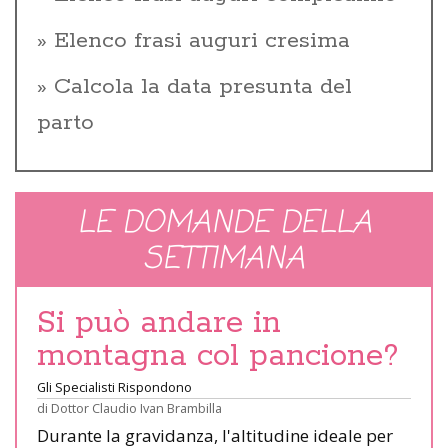
Elenco frasi auguri cresima
Calcola la data presunta del
parto
LE DOMANDE DELLA
SETTIMANA
Si può andare in
montagna col pancione?
Gli Specialisti Rispondono
di
Dottor Claudio Ivan Brambilla
Durante la gravidanza, l'altitudine ideale per