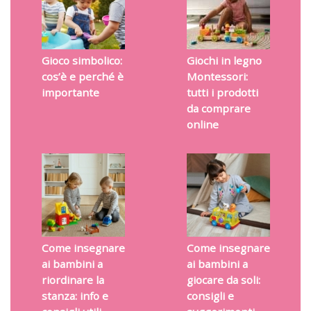
Gioco simbolico:
Giochi in legno
cos’è e perché è
Montessori:
importante
tutti i prodotti
da comprare
online
Come insegnare
Come insegnare
ai bambini a
ai bambini a
riordinare la
giocare da soli:
stanza: info e
consigli e