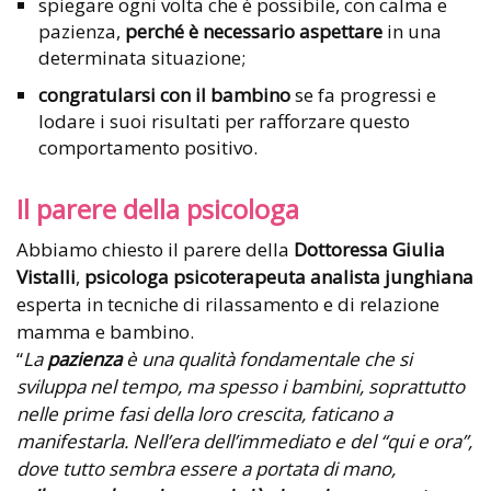
spiegare ogni volta che è possibile, con calma e
pazienza,
perché è necessario aspettare
in una
determinata situazione;
congratularsi con il bambino
se fa progressi e
lodare i suoi risultati per rafforzare questo
comportamento positivo.
Il parere della psicologa
Abbiamo chiesto il parere della
Dottoressa Giulia
Vistalli
,
psicologa psicoterapeuta analista junghiana
esperta in tecniche di rilassamento e di relazione
mamma e bambino.
“
La
pazienza
è una qualità fondamentale che si
sviluppa nel tempo, ma spesso i bambini, soprattutto
nelle prime fasi della loro crescita, faticano a
manifestarla. Nell’era dell’immediato e del “qui e ora”,
dove tutto sembra essere a portata di mano,