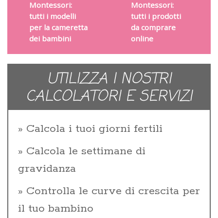
Montessori:
Montessori:
tutti i modelli
tutti i prodotti
per la cameretta
da comprare
dei bambini
online
UTILIZZA I NOSTRI
CALCOLATORI E SERVIZI
Calcola i tuoi giorni fertili
Calcola le settimane di
gravidanza
Controlla le curve di crescita per
il tuo bambino