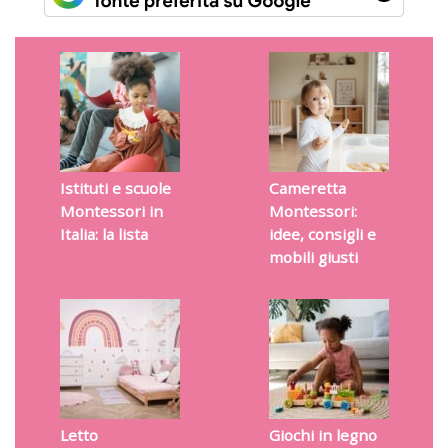
Istituti e scuole
Cameretta
Montessori in
Montessori:
Italia: la lista
idee, consigli e
mobili giusti
Letto
Giochi in legno