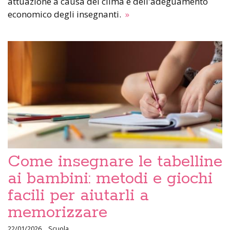
attuazione a causa del clima e dell'adeguamento
economico degli insegnanti.
»
Come insegnare le tabelline
ai bambini: metodi e giochi
facili per aiutarli a
memorizzare
22/01/2026
Scuola