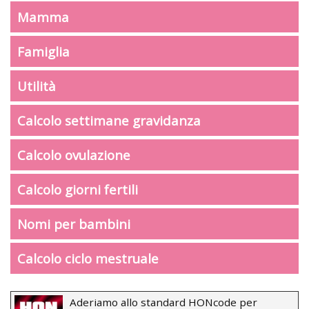
Mamma
Famiglia
Utilità
Calcolo settimane gravidanza
Calcolo ovulazione
Calcolo giorni fertili
Nomi per bambini
Calcolo ciclo mestruale
Aderiamo allo standard HONcode per