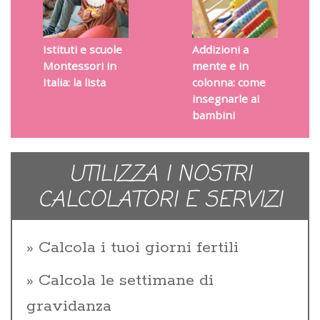
Istituti e scuole
Addizioni a
Montessori in
mente e in
Italia: la lista
colonna: come
insegnarle ai
bambini
UTILIZZA I NOSTRI
CALCOLATORI E SERVIZI
Calcola i tuoi giorni fertili
Calcola le settimane di
gravidanza