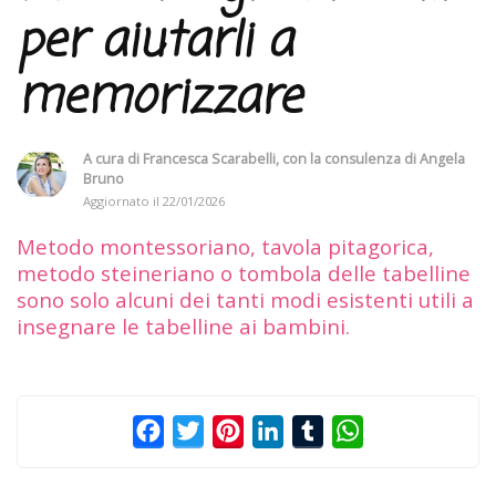
per aiutarli a
memorizzare
A cura di
Francesca Scarabelli
, con la consulenza di
Angela
Bruno
Aggiornato il
22/01/2026
Metodo montessoriano, tavola pitagorica,
metodo steineriano o tombola delle tabelline
sono solo alcuni dei tanti modi esistenti utili a
insegnare le tabelline ai bambini.
Facebook
Twitter
Pinterest
LinkedIn
Tumblr
WhatsApp