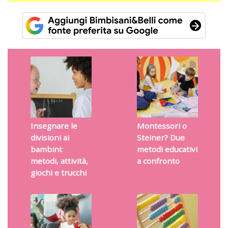
Insegnare le
Montessori o
divisioni ai
Steiner? Due
bambini:
metodi educativi
metodi, attività,
a confronto
giochi e trucchi