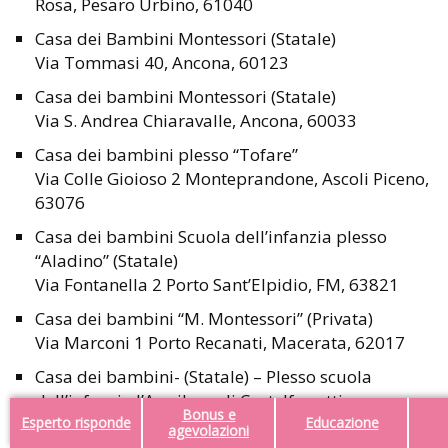
Rosa, Pesaro Urbino, 61040
Casa dei Bambini Montessori (Statale)
Via Tommasi 40, Ancona, 60123
Casa dei bambini Montessori (Statale)
Via S. Andrea Chiaravalle, Ancona, 60033
Casa dei bambini plesso “Tofare”
Via Colle Gioioso 2 Monteprandone, Ascoli Piceno,
63076
Casa dei bambini Scuola dell’infanzia plesso
“Aladino” (Statale)
Via Fontanella 2 Porto Sant’Elpidio, FM, 63821
Casa dei bambini “M. Montessori” (Privata)
Via Marconi 1 Porto Recanati, Macerata, 62017
Casa dei bambini- (Statale) – Plesso scuola
dell’infanzia l’Aquilone di Castelferretti
Bonus e
Via Marconi 10 Falconara Marittima, Ancona,
Esperto risponde
Educazione
agevolazioni