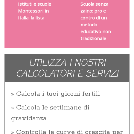
Istituti e scuole
Scuola senza
Montessori in
zaino: pro e
Italia: la lista
contro di un
metodo
educativo non
tradizionale
UTILIZZA I NOSTRI
CALCOLATORI E SERVIZI
Calcola i tuoi giorni fertili
Calcola le settimane di
gravidanza
Controlla le curve di crescita per