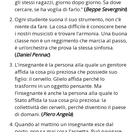
gli stessi ragazzi, giorno dopo giorno. Sa dove
cercare, se ha voglia di farlo.”
(
Beppe Severgnini
)
Ogni studente suona il suo strumento, non c’è
niente da fare. La cosa difficile è conoscere bene
i nostri musicisti e trovare l’armonia. Una buona
classe non è un reggimento che marcia al passo,
è un’orchestra che prova la stessa sinfonia.
(
Daniel Pennac
)
L’insegnante è la persona alla quale un genitore
affida la cosa più preziosa che possiede suo
figlio: il cervello. Glielo affida perché lo
trasformi in un oggetto pensante. Ma
l’insegnante è anche la persona alla quale lo
Stato affida la sua cosa più preziosa: la
collettività dei cervelli, perché diventino il paese
di domani.
(
Piero Angela
)
Quando al mattino un insegnante esce dal
porto, non sa mai cosa l’aspetta. Può navigare