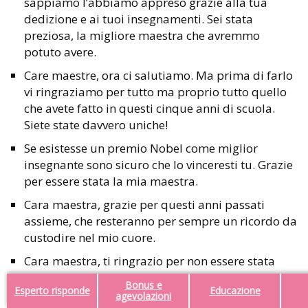
sappiamo l’abbiamo appreso grazie alla tua
dedizione e ai tuoi insegnamenti. Sei stata
preziosa, la migliore maestra che avremmo
potuto avere.
Care maestre, ora ci salutiamo. Ma prima di farlo
vi ringraziamo per tutto ma proprio tutto quello
che avete fatto in questi cinque anni di scuola.
Siete state davvero uniche!
Se esistesse un premio Nobel come miglior
insegnante sono sicuro che lo vinceresti tu. Grazie
per essere stata la mia maestra.
Cara maestra, grazie per questi anni passati
assieme, che resteranno per sempre un ricordo da
custodire nel mio cuore.
Cara maestra, ti ringrazio per non essere stata
soltanto un’insegnante in tutto questo tempo ma
Bonus e
Esperto risponde
Educazione
per essere stata anche una persona che mi ha
agevolazioni