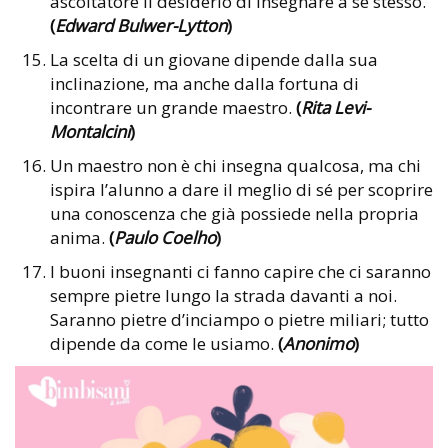
ascoltatore il desiderio di insegnare a se stesso.
(
Edward Bulwer-Lytton
)
La scelta di un giovane dipende dalla sua
inclinazione, ma anche dalla fortuna di
incontrare un grande maestro.
(
Rita Levi-
Montalcini
)
Un maestro non è chi insegna qualcosa, ma chi
ispira l’alunno a dare il meglio di sé per scoprire
una conoscenza che già possiede nella propria
anima.
(
Paulo Coelho
)
I buoni insegnanti ci fanno capire che ci saranno
sempre pietre lungo la strada davanti a noi.
Saranno pietre d’inciampo o pietre miliari; tutto
dipende da come le usiamo.
(
Anonimo
)