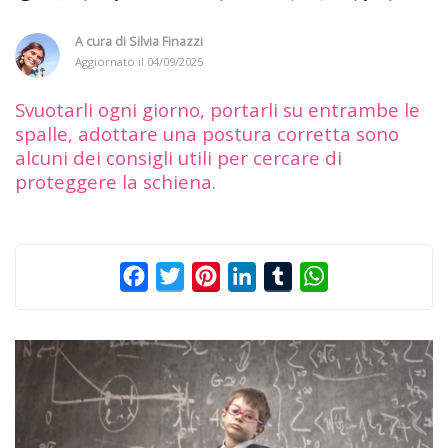
A cura di
Silvia Finazzi
Aggiornato il
04/09/2025
Svuotarli ogni giorno, portarli su entrambe le
spalle, adottare una postura corretta sono
alcuni dei consigli utili per cercare di
proteggere la schiena.
Facebook
Twitter
Pinterest
LinkedIn
Tumblr
WhatsApp