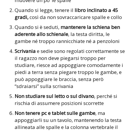
muovere un po’ le spalle
Quando si legge, tenere il
libro inclinato a 45
gradi,
così da non sovraccaricare spalle e collo
Quando si è seduti,
mantenere la schiena ben
aderente allo schienale
, la testa diritta, le
gambe né troppo rannicchiate né a penzoloni
Scrivania
e sedie sono regolati correttamente se
il ragazzo non deve piegarsi troppo per
studiare, riesce ad appoggiare comodamente i
piedi a terra senza piegare troppo le gambe, e
può appoggiare le braccia, senza però
“sdraiarsi” sulla scrivania
Non studiare sul letto
o sul divano
, perché si
rischia di assumere posizioni scorrette
Non tenere pc e tablet sulle gambe
, ma
appoggiarli su un tavolo, mantenendo la testa
allineata alle spalle e la colonna vertebrale il