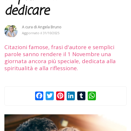
dedicare
A cura di
Angela Bruno
Aggiornato il
31/10/2025
Citazioni famose, frasi d'autore e semplici
parole sanno rendere il 1 Novembre una
giornata ancora più speciale, dedicata alla
spiritualità e alla riflessione.
Facebook
Twitter
Pinterest
LinkedIn
Tumblr
WhatsApp