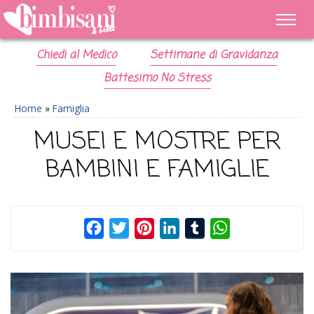
Chiedi al Medico
Settimane di Gravidanza
Battesimo No Stress
Home
»
Famiglia
MUSEI E MOSTRE PER
BAMBINI E FAMIGLIE
Facebook
Twitter
Pinterest
LinkedIn
Tumblr
WhatsApp