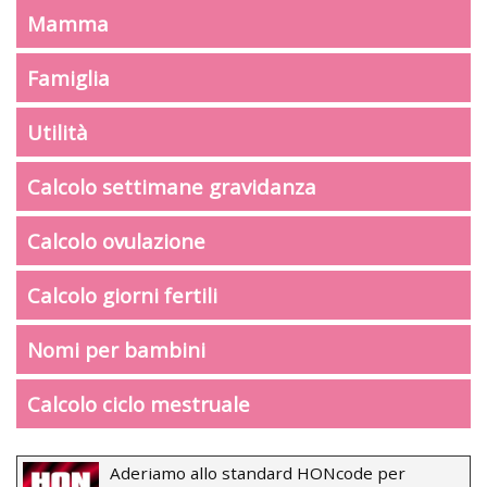
Mamma
Famiglia
Utilità
Calcolo settimane gravidanza
Calcolo ovulazione
Calcolo giorni fertili
Nomi per bambini
Calcolo ciclo mestruale
Aderiamo allo standard HONcode per