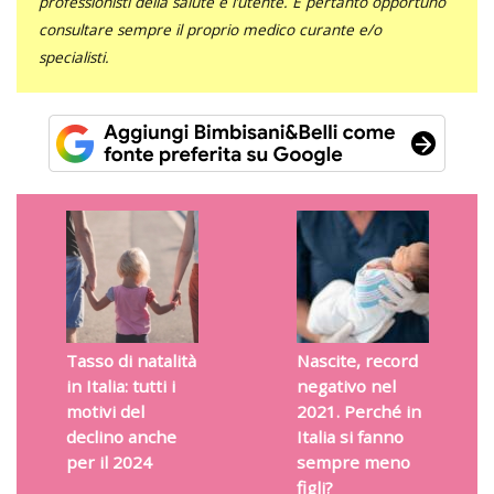
professionisti della salute e l’utente. È pertanto opportuno
consultare sempre il proprio medico curante e/o
specialisti.
Tasso di natalità
Nascite, record
in Italia: tutti i
negativo nel
motivi del
2021. Perché in
declino anche
Italia si fanno
per il 2024
sempre meno
figli?