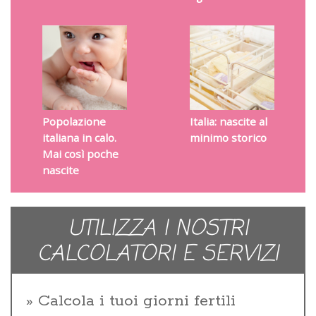
Popolazione
Italia: nascite al
italiana in calo.
minimo storico
Mai così poche
nascite
UTILIZZA I NOSTRI
CALCOLATORI E SERVIZI
Calcola i tuoi giorni fertili