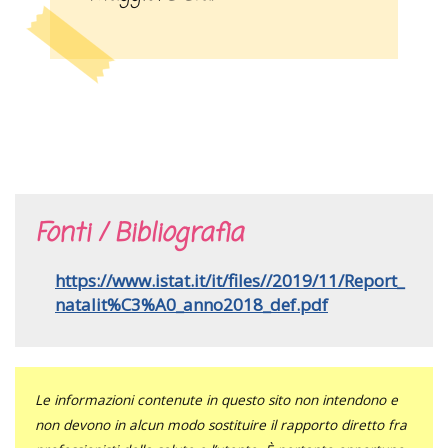
Fonti / Bibliografia
https://www.istat.it/it/files//2019/11/Report_
natalit%C3%A0_anno2018_def.pdf
Le informazioni contenute in questo sito non intendono e
non devono in alcun modo sostituire il rapporto diretto fra