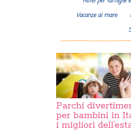
Hotel per famiglie 
Vacanze al mare
S
Parchi divertime
per bambini in Ita
i migliori dell’est