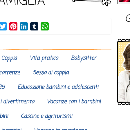
AMIGLIA
G
acebook
Twitter
Pinterest
LinkedIn
Tumblr
WhatsApp
Coppia
Vita pratica
Babysitter
correnze
Sesso di coppia
26
Educazione bambini e adolescenti
i divertimento
Vacanze con i bambini
bini
Cascine e agriturismi