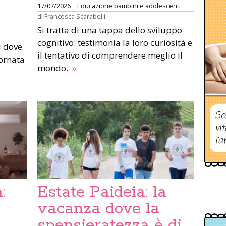
17/07/2026
Educazione bambini e adolescenti
di
Francesca Scarabelli
Si tratta di una tappa dello sviluppo
cognitivo: testimonia la loro curiosità e
i dove
il tentativo di comprendere meglio il
ornata
mondo.
»
Sc
vi
l’a
:
Estate Paideia: la
vacanza dove la
spensieratezza è di