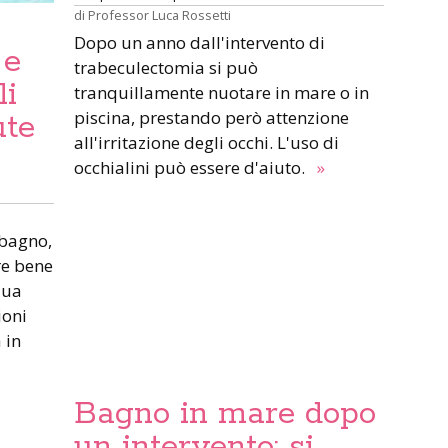
di
Professor Luca Rossetti
Dopo un anno dall'intervento di
 e
trabeculectomia si può
li
tranquillamente nuotare in mare o in
piscina, prestando però attenzione
ute
all'irritazione degli occhi. L'uso di
occhialini può essere d'aiuto.
»
 bagno,
re bene
qua
ioni
 in
Bagno in mare dopo
un intervento: si