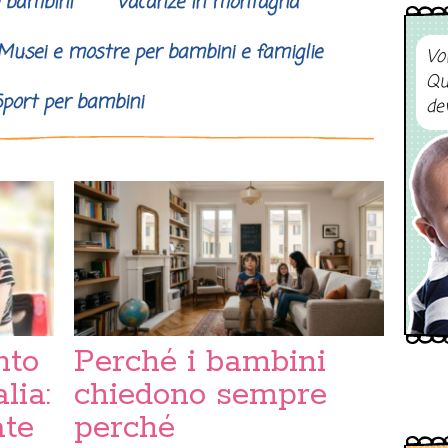
e bambini
Vacanze in montagna
Musei e mostre per bambini e famiglie
Vo
Qu
port per bambini
de
nto
Perché i bambini
lia:
chiedono sempre
ate
perché