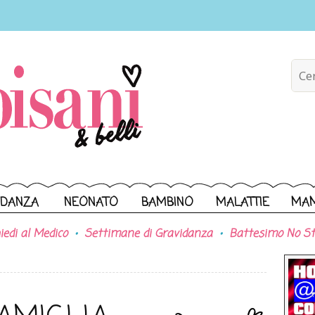
IDANZA
NEONATO
BAMBINO
MALATTIE
MA
iedi al Medico
Settimane di Gravidanza
Battesimo No St