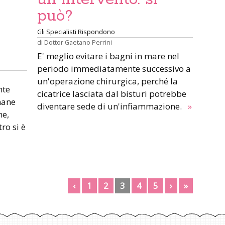
può?
Gli Specialisti Rispondono
di
Dottor Gaetano Perrini
E' meglio evitare i bagni in mare nel
periodo immediatamente successivo a
un'operazione chirurgica, perché la
nte
cicatrice lasciata dal bisturi potrebbe
imane
diventare sede di un'infiammazione.
»
ne,
tro si è
‹
1
2
3
4
5
›
»