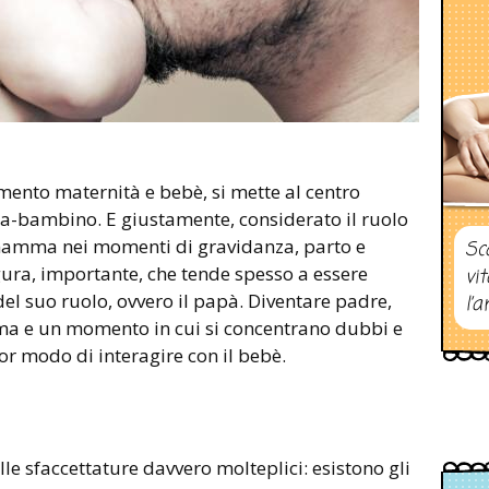
mento maternità e bebè, si mette al centro
a-bambino. E giustamente, considerato il ruolo
mamma nei momenti di gravidanza, parto e
Sc
figura, importante, che tende spesso a essere
vi
 del suo ruolo, ovvero il papà. Diventare padre,
l’a
ima e un momento in cui si concentrano dubbi e
or modo di interagire con il bebè.
le sfaccettature davvero molteplici: esistono gli