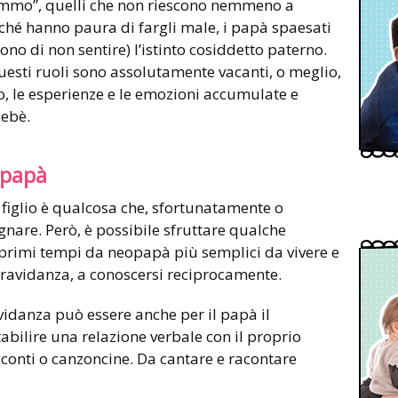
mmo”, quelli che non riescono nemmeno a
ché hanno paura di fargli male, i papà spaesati
ono di non sentire) l’istinto cosiddetto paterno.
uesti ruoli sono assolutamente vacanti, o meglio,
, le esperienze e le emozioni accumulate e
bebè.
i papà
 figlio è qualcosa che, sfortunatamente o
nare. Però, è possibile sfruttare qualche
 primi tempi da neopapà più semplici da vivere e
a gravidanza, a conoscersi reciprocamente.
avidanza può essere anche per il papà il
abilire una relazione verbale con il proprio
cconti o canzoncine. Da cantare e racontare