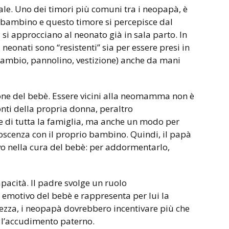
ale. Uno dei timori più comuni tra i neopapà, è
l bambino e questo timore si percepisce dal
si approcciano al neonato già in sala parto. In
i neonati sono “resistenti” sia per essere presi in
(cambio, pannolino, vestizione) anche da mani
one del bebè. Essere vicini alla neomamma non è
nti della propria donna, peraltro
e di tutta la famiglia, ma anche un modo per
scenza con il proprio bambino. Quindi, il papà
vo nella cura del bebè: per addormentarlo,
apacità. Il padre svolge un ruolo
 emotivo del bebè e rappresenta per lui la
rtezza, i neopapà dovrebbero incentivare più che
e l’accudimento paterno.