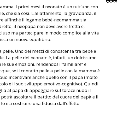
mamma. I primi mesi il neonato è un tutt’uno con
 che sia così. L’allattamento, la gravidanza, il
e affinché il legame bebè-neomamma sia
retto, il neopapà non deve avere fretta e,
scluso ma partecipare in modo complice alla vita
ilisca un nuovo equilibrio.
a pelle. Uno dei mezzi di conoscenza tra bebè e
ile. La pelle del neonato è, infatti, un dolcissimo
 le sue emozioni, rendendosi “familiare” e
que, se il contatto pelle a pelle con la mamma è
i può incentivare anche quello con il papà (molto
colo e il suo sviluppo emotivo-cognitivo). Quindi,
glia al papà di appoggiare sul torace nudo il
otrà ascoltare il battito del cuore del papà e il
lo e a costruire una fiducia dall’effetto