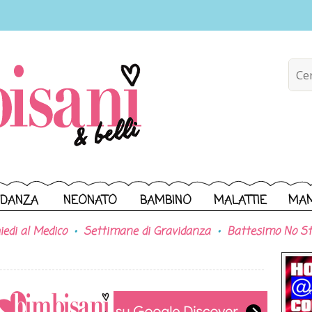
IDANZA
NEONATO
BAMBINO
MALATTIE
MA
iedi al Medico
Settimane di Gravidanza
Battesimo No St