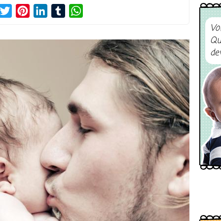
acebook
Twitter
Pinterest
LinkedIn
Tumblr
WhatsApp
Vo
Qu
de