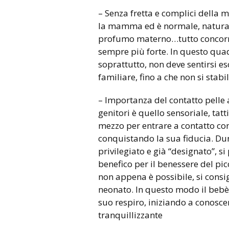
– Senza fretta e complici della 
la mamma ed è normale, naturale,
profumo materno…tutto concorr
sempre più forte. In questo quad
soprattutto, non deve sentirsi e
familiare, fino a che non si stab
– Importanza del contatto pelle 
genitori è quello sensoriale, tatt
mezzo per entrare a contatto con
conquistando la sua fiducia. Dun
privilegiato e già “designato”, s
benefico per il benessere del pic
non appena è possibile, si consi
neonato. In questo modo il bebè p
suo respiro, iniziando a conoscer
tranquillizzante