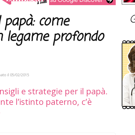
G
il papà: come
n legame profondo
ato il
05/02/2015
nsigli e strategie per il papà.
te l’istinto paterno, c’è
e