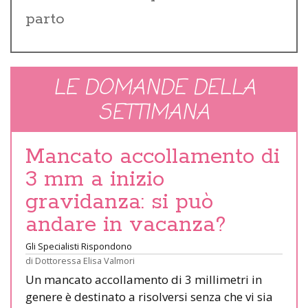
parto
LE DOMANDE DELLA
SETTIMANA
Mancato accollamento di
3 mm a inizio
gravidanza: si può
andare in vacanza?
Gli Specialisti Rispondono
di
Dottoressa Elisa Valmori
Un mancato accollamento di 3 millimetri in
genere è destinato a risolversi senza che vi sia