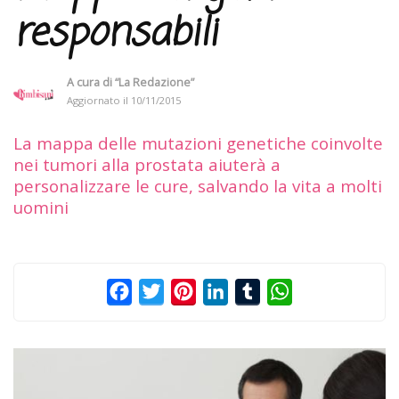
responsabili
A cura di
“La Redazione”
Aggiornato il
10/11/2015
La mappa delle mutazioni genetiche coinvolte
nei tumori alla prostata aiuterà a
personalizzare le cure, salvando la vita a molti
uomini
Facebook
Twitter
Pinterest
LinkedIn
Tumblr
WhatsApp