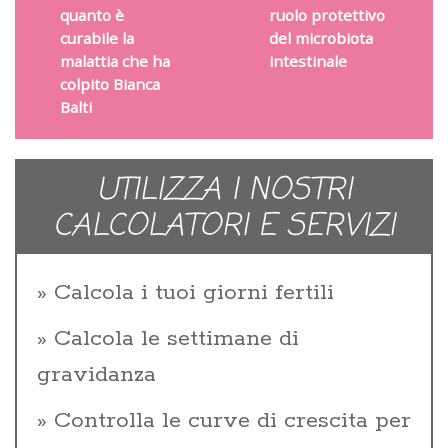
quanto è
ruolo protettivo
curabile la
del microbiota
malattia che ha
intestinale
colpito Bianca
Balti
UTILIZZA I NOSTRI
CALCOLATORI E SERVIZI
Calcola i tuoi giorni fertili
Calcola le settimane di
gravidanza
Controlla le curve di crescita per