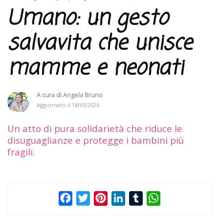
Umano: un gesto
salvavita che unisce
mamme e neonati
A cura di
Angela Bruno
Aggiornato il
18/05/2026
Un atto di pura solidarietà che riduce le
disuguaglianze e protegge i bambini più
fragili.
Facebook
Twitter
Pinterest
LinkedIn
Tumblr
WhatsApp