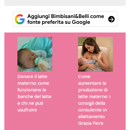
Donare il latte
Come
materno: come
aumentare la
funzionano le
produzione di
banche del latte
latte materno: i
e chi ne può
consigli della
usufruire
consulente in
allattamento
Grazia Fiore