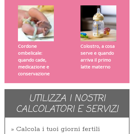
Cordone
Colostro, a cosa
ombelicale:
serve e quando
quando cade,
arriva il primo
medicazione e
latte materno
conservazione
UTILIZZA I NOSTRI
CALCOLATORI E SERVIZI
Calcola i tuoi giorni fertili