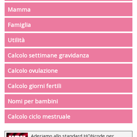
Mamma
Famiglia
Utilità
Calcolo settimane gravidanza
Calcolo ovulazione
Calcolo giorni fertili
Nomi per bambini
Calcolo ciclo mestruale
Aderiamo allo standard HONcode per