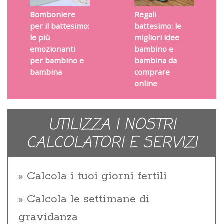
Bomboniere
Regali
per il battesimo:
battesimo: le
le più
migliori idee
emozionanti
bambino e
per bambino e
bambina da
bambina
comprare
online
UTILIZZA I NOSTRI
CALCOLATORI E SERVIZI
Calcola i tuoi giorni fertili
Calcola le settimane di
gravidanza