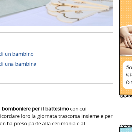
 di un bambino
 di una bambina
Sc
vi
l’a
e
bomboniere per il battesimo
con cui
icordare loro la giornata trascorsa insieme e per
non ha preso parte alla cerimonia e al