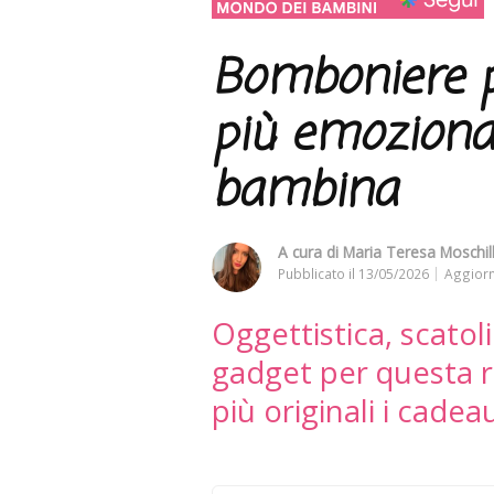
Bomboniere pe
più emoziona
bambina
A cura di
Maria Teresa Moschil
Pubblicato il
13/05/2026
Aggiorn
Oggettistica, scatol
gadget per questa ri
più originali i cadeau