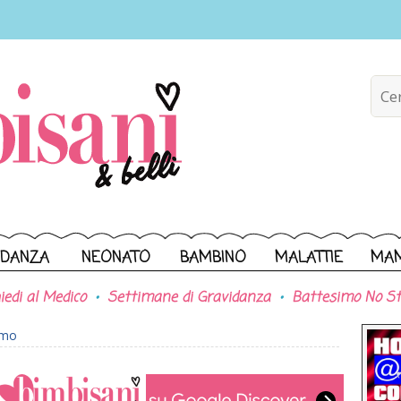
IDANZA
NEONATO
BAMBINO
MALATTIE
MA
iedi al Medico
Settimane di Gravidanza
Battesimo No St
imo