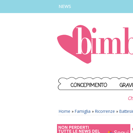
INSTAGRAM
FACEBOOK
TIKTOK
YOUTUBE
NEWS
CONCEPIMENTO
GRAV
Ch
Home
»
Famiglia
»
Ricorrenze
»
Battes