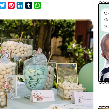
acebook
Twitter
Pinterest
LinkedIn
Tumblr
WhatsApp
Vo
Qu
de