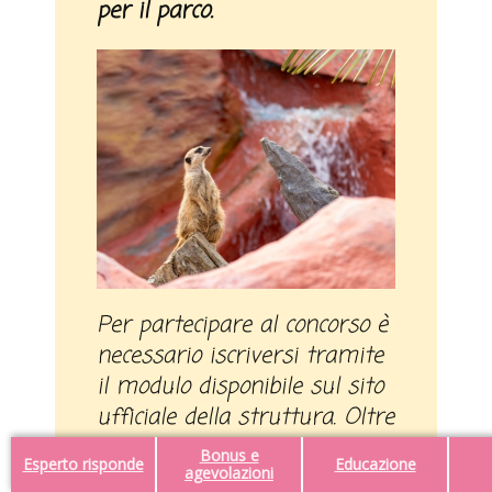
per il parco.
Per partecipare al concorso è
necessario iscriversi tramite
il modulo disponibile sul sito
ufficiale della struttura. Oltre
al divertimento, l’iniziativa
Bonus e
Esperto risponde
Educazione
permette di scoprire oltre
agevolazioni