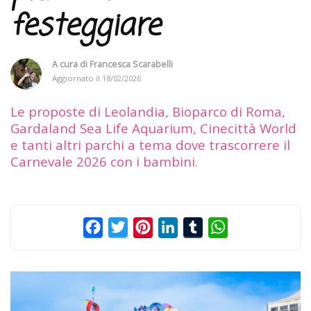
festeggiare
A cura di
Francesca Scarabelli
Aggiornato il
18/02/2026
Le proposte di Leolandia, Bioparco di Roma,
Gardaland Sea Life Aquarium, Cinecittà World
e tanti altri parchi a tema dove trascorrere il
Carnevale 2026 con i bambini.
Facebook
Twitter
Pinterest
LinkedIn
Tumblr
WhatsApp