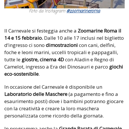
Foto da Instagram
@zoomarineroma
Il Carnevale si festeggia anche a
Zoomarine Roma il
14 e 15 febbraio.
Dalle 10 alle 17 inclusi nel biglietto
d’ingresso ci sono
dimostrazioni
con cani, delfini,
foche e leoni marini, uccelli tropicali e pappagalli,
tutte le
giostre, cinema 4D
con Aladin e Regno di
Camelot, ingresso a Era dei Dinosauri e parco
giochi
eco-sostenibile
.
In occasione del Carnevale è disponibile un
Laboratorio delle Maschere
(a pagamento e fino a
esaurimento posti) dove i bambini potranno giocare
con la creatività e creare la loro maschera
personalizzata come ricordo della giornata.
In programma anche la
Grande Parata di Carnevale
,