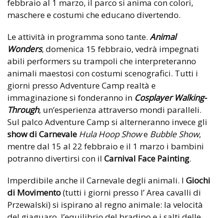
febbraio al 1 marzo, il parco si anima con colori,
maschere e costumi che educano divertendo.
Le attività in programma sono tante.
Animal
Wonders
, domenica 15 febbraio, vedrà impegnati
abili performers su trampoli che interpreteranno
animali maestosi con costumi scenografici. Tutti i
giorni presso Adventure Camp realtà e
immaginazione si fonderanno in
Cosplayer Walking-
Through
, un’esperienza attraverso mondi paralleli.
Sul palco Adventure Camp si alterneranno invece gli
show di Carnevale
Hula Hoop Show
e
Bubble Show
,
mentre dal 15 al 22 febbraio e il 1 marzo i bambini
potranno divertirsi con il
Carnival Face Painting
.
Imperdibile anche il Carnevale degli animali. I
Giochi
di Movimento
(tutti i giorni presso l’ Area cavalli di
Przewalski) si ispirano al regno animale: la velocità
del giaguaro, l’equilibrio del bradipo e i salti delle