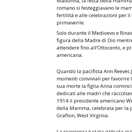
Madonna, la festa della mamma 
romano si festeggiavano le mamme
fertilità e alle celebrazioni per
primaverile.
Solo durante il Medioevo e Rinas
figura della Madre di Dio ment
attendere fino all’Ottocento, e p
americana.
Quando la pacifista Ann Reeves J
momenti conviviali per favorire le
sua morte la figlia Anna cominc
dedicati alle madri che raccols
1914 il presidente americano Wils
della Mamma, celebrata per la pr
Grafton, West Virginia.
La ricorrenza è stata istituita in 