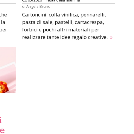
05/05/2026
Festa della mamma
di
Angela Bruno
che
Cartoncini, colla vinilica, pennarelli,
 la
pasta di sale, pastelli, cartacrespa,
 per
forbici e pochi altri materiali per
realizzare tante idee regalo creative.
»
a
i
ce