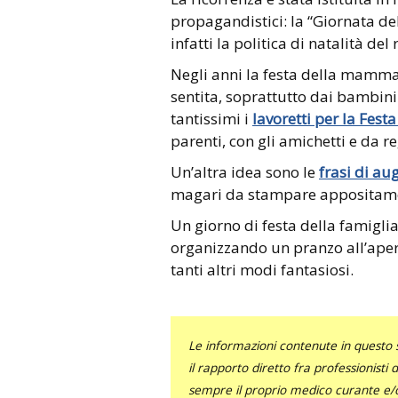
propagandistici: la “Giornata del
infatti la politica di natalità del
Negli anni la festa della mamma
sentita, soprattutto dai bambini.
tantissimi i
lavoretti per la Fes
parenti, con gli amichetti e da r
Un’altra idea sono le
frasi di a
magari da stampare appositamen
Un giorno di festa della famiglia
organizzando un pranzo all’apert
tanti altri modi fantasiosi.
Le informazioni contenute in questo 
il rapporto diretto fra professionisti
sempre il proprio medico curante e/o 