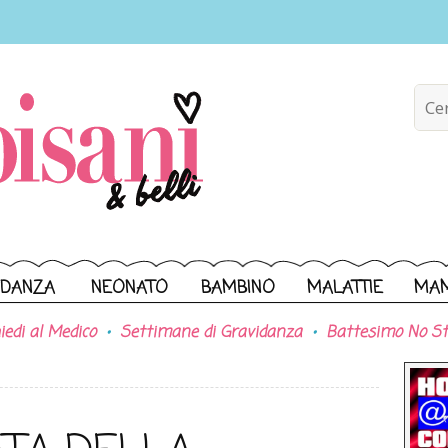
IDANZA
NEONATO
BAMBINO
MALATTIE
MA
iedi al Medico
Settimane di Gravidanza
Battesimo No St