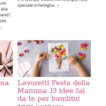
ure:
speciale in famiglia.
»
 alla
nerdì",
 che
..
mma
Lavoretti Festa della
Mamma: 13 idee fai
da te per bambini