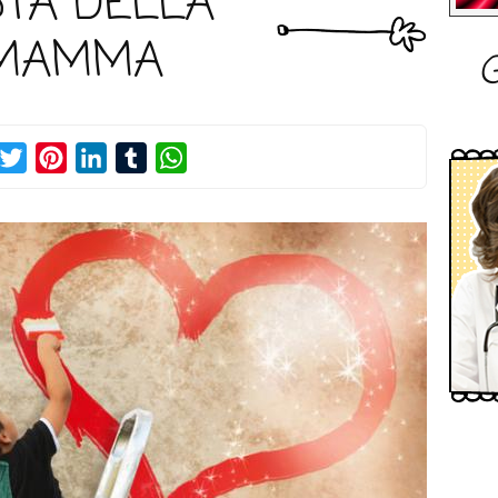
STA DELLA
MAMMA
G
acebook
Twitter
Pinterest
LinkedIn
Tumblr
WhatsApp