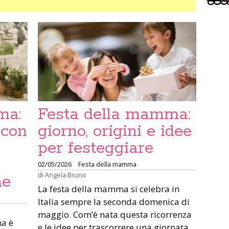
ma:
Festa della mamma:
 con
giorno, origini e idee
per festeggiare
02/05/2026
Festa della mamma
di
Angela Bruno
me
La festa della mamma si celebra in
Italia sempre la seconda domenica di
maggio. Com’è nata questa ricorrenza
ma è
e le idee per trascorrere una giornata