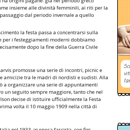
ha origini pagane: già nel periodo greco
 insieme alle divinità femminili, ai riti per la
 il passaggio dal periodo invernale a quello
cimento la festa passa a concentrarsi sulla
re per i festeggiamenti moderni dobbiamo
recisamente dopo la fine della Guerra Civile
Sc
arvis promosse una serie di incontri, picnic e
vi
 amicizie tra le madri di nordisti e sudisti. Alla
l’a
iò a organizzare una serie di appuntamenti
ero un seguito sempre maggiore, tanto che nel
on decise di istituire ufficialmente la Festa
ima volta il 10 maggio 1909 nella città di
Italia nel 1933, in epoca fascista, con fini