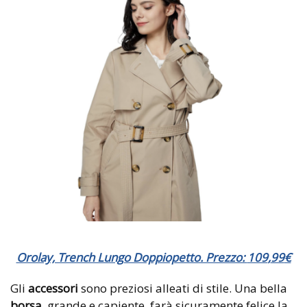
Orolay, Trench Lungo Doppiopetto. Prezzo:
109
,
99
€
Gli
accessori
sono preziosi alleati di stile. Una bella
borsa
, grande e capiente, farà sicuramente felice la