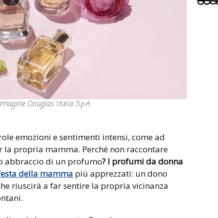
mmagine Douglas Italia S.p.A.
arole emozioni e sentimenti intensi, come ad
er la propria mamma. Perché non raccontare
to abbraccio di un profumo
? I profumi da donna
a festa della mamma
più apprezzati: un dono
he riuscirà a far sentire la propria vicinanza
ntani.