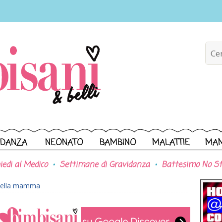
IDANZA
NEONATO
BAMBINO
MALATTIE
MA
iedi al Medico
Settimane di Gravidanza
Battesimo No St
della mamma