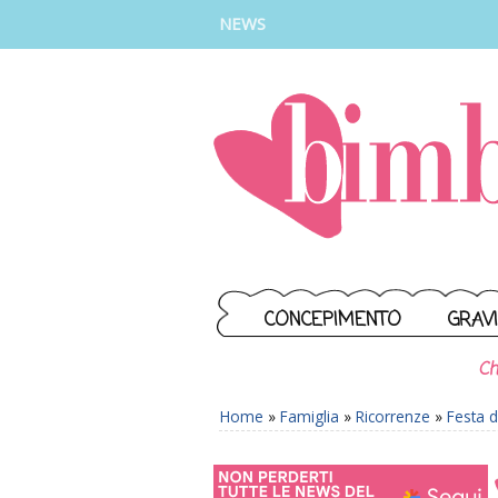
INSTAGRAM
FACEBOOK
TIKTOK
YOUTUBE
NEWS
CONCEPIMENTO
GRAV
Ch
Home
»
Famiglia
»
Ricorrenze
»
Festa 