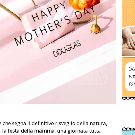
Sc
vi
l’a
 che segna il definitivo risveglio della natura,
a
la festa della mamma
, una giornata tutta