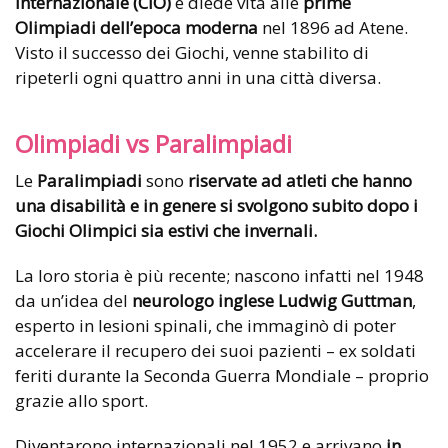
Internazionale (CIO)
e diede vita alle
prime
Olimpiadi dell’epoca moderna
nel 1896 ad Atene.
Visto il successo dei Giochi, venne stabilito di
ripeterli ogni quattro anni in una città diversa.
Olimpiadi vs Paralimpiadi
Le
Paralimpiadi
sono
riservate ad atleti che hanno
una disabilità e in genere si svolgono subito dopo i
Giochi Olimpici sia estivi che invernali.
La loro storia è più recente; nascono infatti nel 1948
da un’idea del
neurologo inglese Ludwig Guttman
,
esperto in lesioni spinali, che immaginò di poter
accelerare il recupero dei suoi pazienti – ex soldati
feriti durante la Seconda Guerra Mondiale – proprio
grazie allo sport.
Diventarono internazionali nel 1952 e arrivano
in