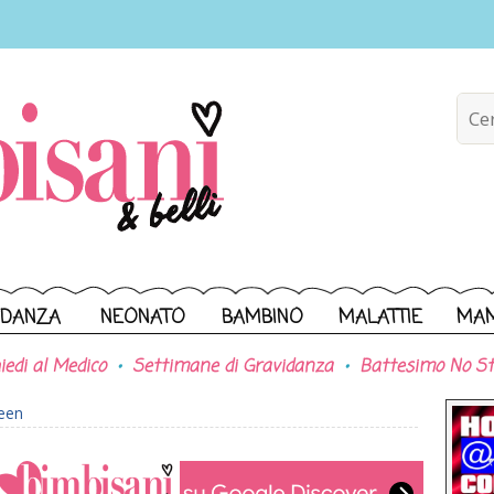
IDANZA
NEONATO
BAMBINO
MALATTIE
MA
iedi al Medico
Settimane di Gravidanza
Battesimo No St
een