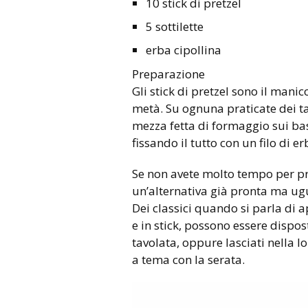
10 stick di pretzel
5 sottilette
erba cipollina
Preparazione
Gli stick di pretzel sono il manic
metà. Su ognuna praticate dei tag
mezza fetta di formaggio sui ba
fissando il tutto con un filo di er
Se non avete molto tempo per pr
un’alternativa già pronta ma ugu
Dei classici quando si parla di ap
e in stick, possono essere dispost
tavolata, oppure lasciati nella l
a tema con la serata.