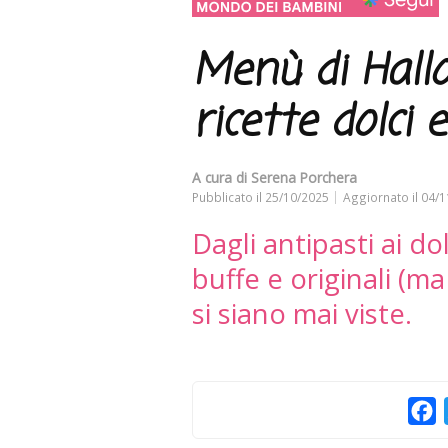
Menù di Hall
ricette dolci 
A cura di
Serena Porchera
Pubblicato il
25/10/2025
Aggiornato il
04/1
Dagli antipasti ai do
buffe e originali (ma
si siano mai viste.
F