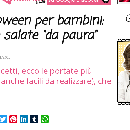
G
oween per bambini:
e salate “da paura”
1/2025
lcetti, ecco le portate più
 anche facili da realizzare), che
acebook
Twitter
Pinterest
LinkedIn
Tumblr
WhatsApp