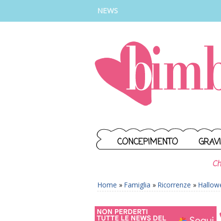
INSTAGRAM
FACEBOOK
TIKTOK
YOUTUBE
NEWS
CONCEPIMENTO
GRAV
Ch
Home
»
Famiglia
»
Ricorrenze
»
Hallow