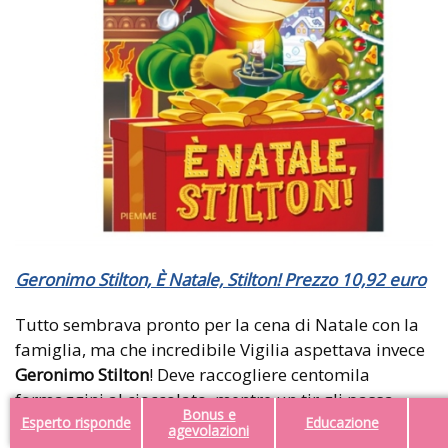
Geronimo Stilton, È Natale, Stilton! Prezzo 10,92 euro
Tutto sembrava pronto per la cena di Natale con la
famiglia, ma che incredibile Vigilia aspettava invece
Geronimo Stilton
! Deve raccogliere centomila
formaggini al cioccolato, mentre un tir gli passa
Bonus e
sulla coda e la casa va a fuoco. Per fortuna a Natale
Esperto risponde
Educazione
agevolazioni