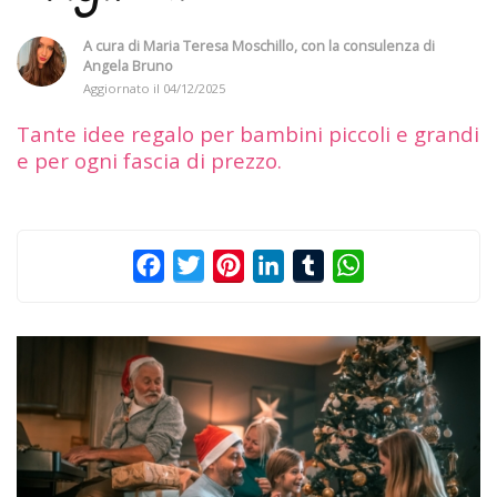
A cura di
Maria Teresa Moschillo
, con la consulenza di
Angela Bruno
Aggiornato il
04/12/2025
Tante idee regalo per bambini piccoli e grandi
e per ogni fascia di prezzo.
Facebook
Twitter
Pinterest
LinkedIn
Tumblr
WhatsApp