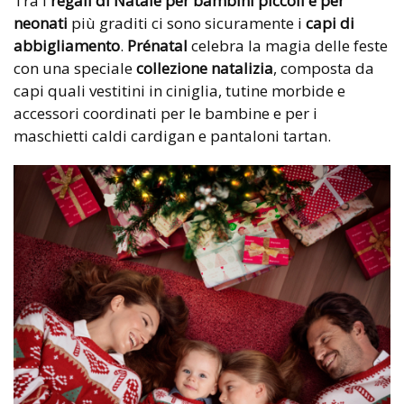
Tra i
regali di Natale per bambini piccoli e per
neonati
più graditi ci sono sicuramente i
capi di
abbigliamento
.
Prénatal
celebra la magia delle feste
con una speciale
collezione natalizia
, composta da
capi quali vestitini in ciniglia, tutine morbide e
accessori coordinati per le bambine e per i
maschietti caldi cardigan e pantaloni tartan.