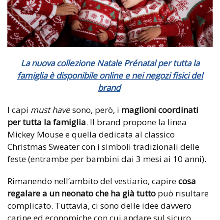
La nuova collezione Natale Prénatal per tutta la
famiglia è disponibile online e nei negozi fisici del
brand
I capi
must have
sono, però, i
maglioni coordinati
per tutta la famiglia
. Il brand propone la linea
Mickey Mouse e quella dedicata al classico
Christmas Sweater con i simboli tradizionali delle
feste (entrambe per bambini dai 3 mesi ai 10 anni).
Rimanendo nell’ambito del vestiario, capire
cosa
regalare a un neonato che ha già tutto
può risultare
complicato. Tuttavia, ci sono delle idee davvero
carine ed economiche con cui andare sul sicuro.