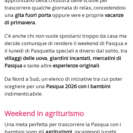
approfittano della chiusura delle scuole per
trascorrere qualche giornata di relax, concedendosi
una
gita fuori porta
oppure vere e proprie
vacanze
di primavera
.
C’è anche chi non vuole spostarsi troppo da casa ma
decide comunque di rendere il weekend di Pasqua e
il lunedì di Pasquetta speciali e diversi dal solito, tra
villaggi delle uova
,
giardini incantati
,
mercatini di
Pasqua
e tante altre
esperienze originali
.
Da Nord a Sud, un elenco di iniziative tra cui poter
scegliere per una
Pasqua 2026 con i bambini
indimenticabile.
Weekend in agriturismo
Una meta perfetta per trascorrere la Pasqua con i
bambini sono gli
agriturismi
, incantevoli luoghi