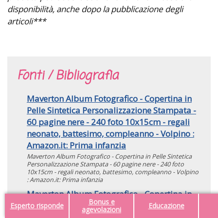
disponibilità, anche dopo la pubblicazione degli
articoli***
Fonti / Bibliografia
Maverton Album Fotografico - Copertina in
Pelle Sintetica Personalizzazione Stampata -
60 pagine nere - 240 foto 10x15cm - regali
neonato, battesimo, compleanno - Volpino :
Amazon.it: Prima infanzia
Maverton Album Fotografico - Copertina in Pelle Sintetica
Personalizzazione Stampata - 60 pagine nere - 240 foto
10x15cm - regali neonato, battesimo, compleanno - Volpino
: Amazon.it: Prima infanzia
Maverton Album Fotografico - Copertina in
Bonus e
Pelle Sintetica Personalizzazione Stampata -
Esperto risponde
Educazione
agevolazioni
60 pagine nere - 240 foto 10x15cm - regali