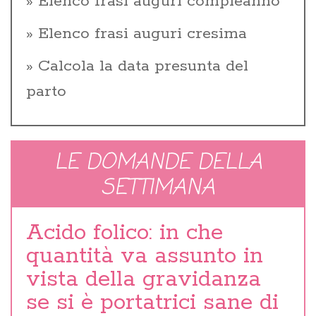
Elenco frasi auguri compleanno
Elenco frasi auguri cresima
Calcola la data presunta del
parto
LE DOMANDE DELLA
SETTIMANA
Acido folico: in che
quantità va assunto in
vista della gravidanza
se si è portatrici sane di