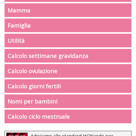
Mamma
Famiglia
Utilità
Calcolo settimane gravidanza
Calcolo ovulazione
Calcolo giorni fertili
Nomi per bambini
Calcolo ciclo mestruale
Aderiamo allo standard HONcode per