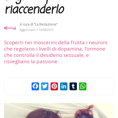
riaccenderlo
A cura di
“La Redazione”
Aggiornato il
14/08/2015
Scoperti nei moscerini della frutta i neuroni
che regolano i livelli di dopamina, l’ormone
che controlla il desiderio sessuale, e
risvegliano la passione
Facebook
Twitter
Pinterest
LinkedIn
Tumblr
WhatsApp