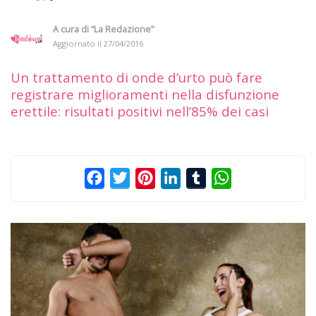
A cura di
“La Redazione”
Aggiornato il
27/04/2016
Un trattamento di onde d’urto può fare
registrare miglioramenti nella disfunzione
erettile: risultati positivi nell’85% dei casi
Facebook
Twitter
Pinterest
LinkedIn
Tumblr
WhatsApp