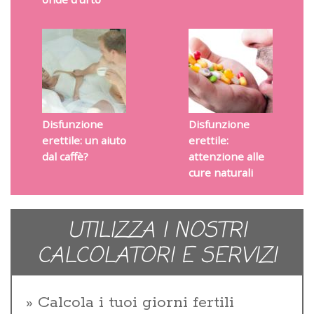
Disfunzione
Disfunzione
erettile: un aiuto
erettile:
dal caffè?
attenzione alle
cure naturali
UTILIZZA I NOSTRI
CALCOLATORI E SERVIZI
Calcola i tuoi giorni fertili