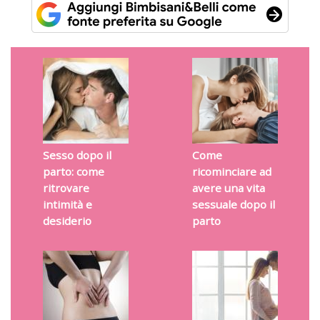
Sesso dopo il
Come
parto: come
ricominciare ad
ritrovare
avere una vita
intimità e
sessuale dopo il
desiderio
parto