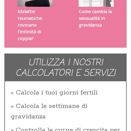
Malattie
Come cambia la
reumatiche:
sessualità in
rovinano
gravidanza
l’intimità di
coppia?
UTILIZZA I NOSTRI
CALCOLATORI E SERVIZI
Calcola i tuoi giorni fertili
Calcola le settimane di
gravidanza
Controlla le curve di crescita per