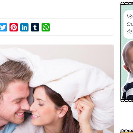
Vo
Qu
acebook
Twitter
Pinterest
LinkedIn
Tumblr
WhatsApp
de