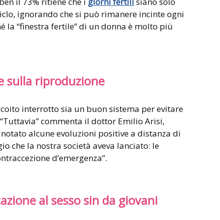
ben il 73% ritiene che i
giorni fertili
siano solo
ciclo, ignorando che si può rimanere incinte ogni
é la “finestra fertile” di un donna è molto più
e sulla riproduzione
 coito interrotto sia un buon sistema per evitare
Tuttavia” commenta il dottor Emilio Arisi,
otato alcune evoluzioni positive a distanza di
 che la nostra società aveva lanciato: le
ontraccezione d’emergenza”.
zione al sesso sin da giovani