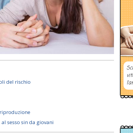
Sc
vi
li del rischio
l’a
 riproduzione
al sesso sin da giovani