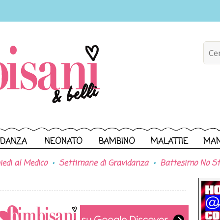
IDANZA
NEONATO
BAMBINO
MALATTIE
MA
iedi al Medico
Settimane di Gravidanza
Battesimo No St