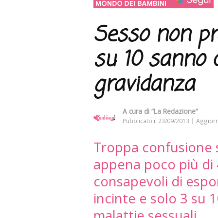
Sesso non pr
su 10 sanno c
gravidanza
A cura di
“La Redazione”
Pubblicato il
23/09/2013
Aggiorn
Troppa confusione s
appena poco più di
consapevoli di espor
incinte e solo 3 su 1
malattie sessuali