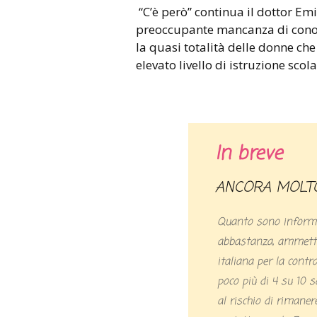
“C’è però” continua il dottor Emi
preoccupante mancanza di conos
la quasi totalità delle donne c
elevato livello di istruzione scola
In breve
ANCORA MOLT
Quanto sono informa
abbastanza, ammetton
italiana per la contr
poco più di 4 su 10 s
al rischio di rimaner