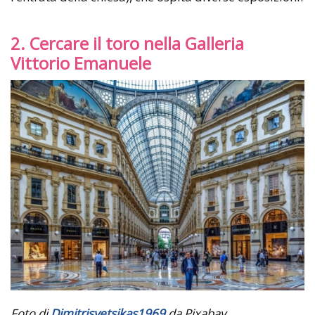
2. Cercare il toro nella Galleria
Vittorio Emanuele
Foto di
Dimitrisvetsikas1969
da Pixabay