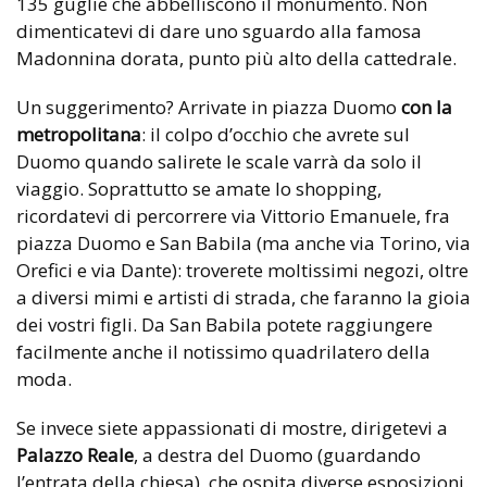
135 guglie che abbelliscono il monumento. Non
dimenticatevi di dare uno sguardo alla famosa
Madonnina dorata, punto più alto della cattedrale.
Un suggerimento? Arrivate in piazza Duomo
con la
metropolitana
: il colpo d’occhio che avrete sul
Duomo quando salirete le scale varrà da solo il
viaggio. Soprattutto se amate lo shopping,
ricordatevi di percorrere via Vittorio Emanuele, fra
piazza Duomo e San Babila (ma anche via Torino, via
Orefici e via Dante): troverete moltissimi negozi, oltre
a diversi mimi e artisti di strada, che faranno la gioia
dei vostri figli. Da San Babila potete raggiungere
facilmente anche il notissimo quadrilatero della
moda.
Se invece siete appassionati di mostre, dirigetevi a
Palazzo Reale
, a destra del Duomo (guardando
l’entrata della chiesa), che ospita diverse esposizioni.